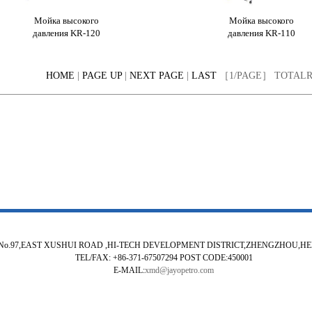
Мойка высокого
Мойка высокого
давления KR-120
давления KR-110
HOME
|
PAGE UP
|
NEXT PAGE
|
LAST
［1/PAGE］ TOTAL
No.97,EAST XUSHUI ROAD ,HI-TECH DEVELOPMENT DISTRICT,ZHENGZHOU,H
TEL/FAX: +86-371-67507294 POST CODE:450001
E-MAIL:
xmd@jayopetro.com