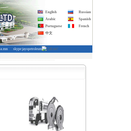
English
Russian
Arabic
Spanish
Portuguese
French
中文
ba.mn
skype:jayopetroleum