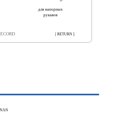
для напорных
рукавов
RECORD
[
RETURN ]
ENAN