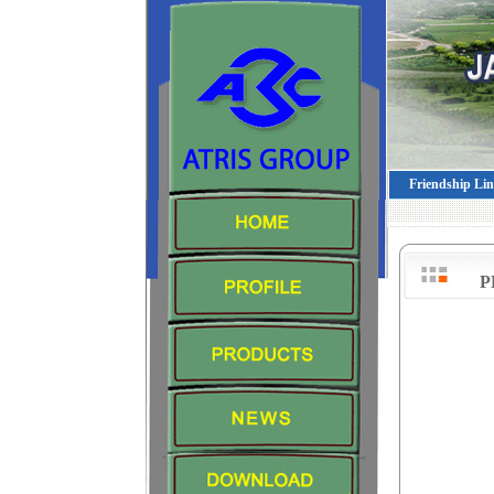
Friendship Li
P