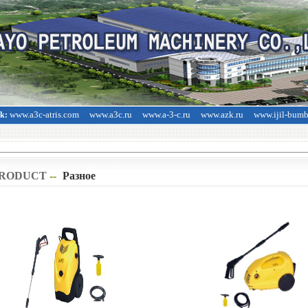
www.a3c-atris.com
www.a3c.ru
www.a-3-c.ru
www.azk.ru
www.ijil-bum
nk:
RODUCT
--
>
Разное